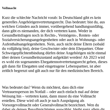
Vollmacht
Kurz die schlechte Nachricht vorab: In Deutschland gibt es kein
generelles Angehörigenvertretungsrecht. Das bedeutet: bist du, aus
welchen Gründen auch immer, vorübergehend handlungsunfähig,
dann gibt es niemanden, der dich vertreten kann. Weder in
Gesundheitsfragen noch in Rechts-, Vermögens-, Renten- oder
Sozialversicherungsangelegenheiten oder auch in Wohnungs- oder
Aufenthaltsangelegenheiten. Nein, auch nicht deine Eltern (sobald
du volljährig bist), deine Geschwister oder dein Ehepartner. Ohne
Schweigepflichtentbindung dürfen deine Angehörigen nicht einmal
über deinen Gesundheitszustand aufgeklärt werden! Ab 2023 wird
es wohl ein sogenanntes Ehegattennotvertretungsrecht geben, dieses
gilt dann für Ehegatten und eingetragene Lebenspartner, ist aber
zeitlich begrenzt und gilt auch nur für den medizinischen Bereich.
Was bedeutet das? Wenn du möchtest, dass dich eine
Vertrauensperson im Notfall – oder auch einfach mal auf deine
Weisung hin – vertreten kann, dann musst du eine Vollmacht
erstellen. Diese wird oft auch je nach Ausprägung als
Vorsorgevollmacht oder Generalvollmacht bezeichnet. Wen du
dabei als deinen Bevollmächtigten auswählst, bleibt ganz allein dir