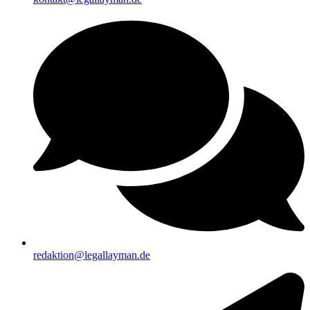
redaktion@legallayman.de