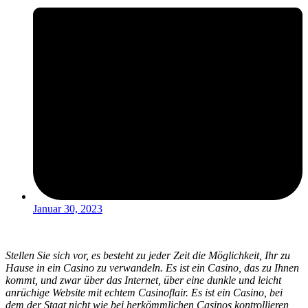
Januar 30, 2023
Stellen Sie sich vor, es besteht zu jeder Zeit die Möglichkeit, Ihr zu
Hause in ein Casino zu verwandeln. Es ist ein Casino, das zu Ihnen
kommt, und zwar über das Internet, über eine dunkle und leicht
anrüchige Website mit echtem Casinoflair. Es ist ein Casino, bei
dem der Staat nicht wie bei herkömmlichen Casinos kontrollieren