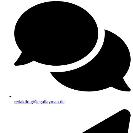
redaktion@legallayman.de