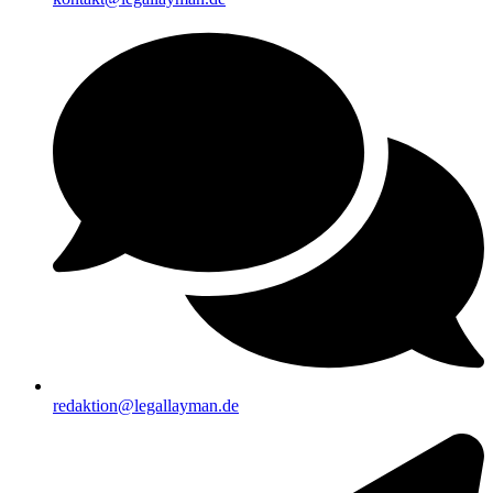
redaktion@legallayman.de